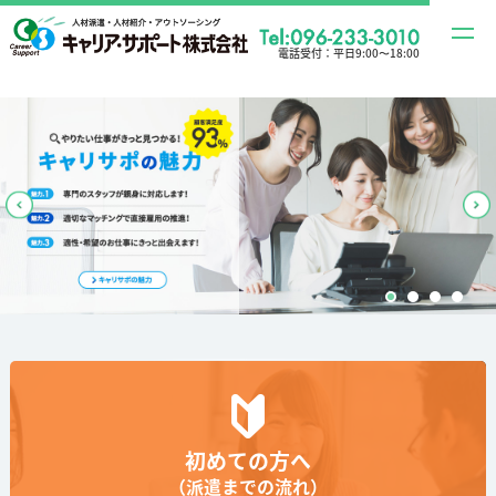
t
電話受付：
平日9:00〜18:00
o
g
g
l
e
n
a
v
i
g
a
t
i
o
初めての方へ
n
（派遣までの流れ）