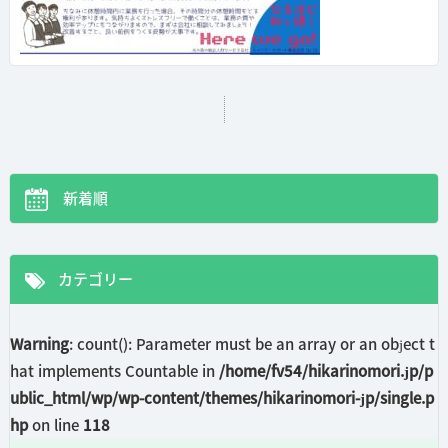
新着順
カテゴリー
Warning
: count(): Parameter must be an array or an object t
hat implements Countable in
/home/fv54/hikarinomori.jp/p
ublic_html/wp/wp-content/themes/hikarinomori-jp/single.p
hp
on line
118