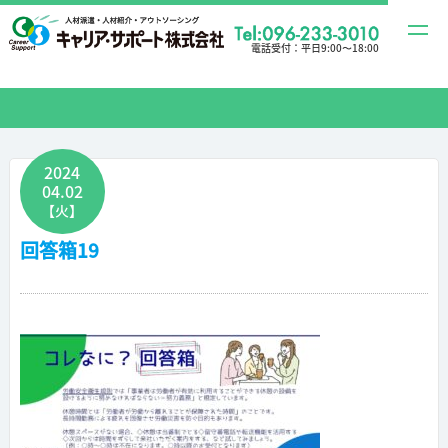
t
電話受付：
平日9:00〜18:00
o
g
g
l
e
2024
04.02
n
【火】
a
回答箱19
v
i
g
a
t
i
o
n