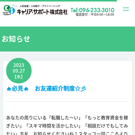
t
電話受付：
平日9:00〜18:00
o
g
g
お知らせ
l
e
n
2023
a
09.27
v
【水】
i
🔥必見🔥 お友達紹介制度☆彡
g
a
t
i
あなたの周りにいる「転職した～い」「もっと教育資金を稼
o
ぎたい」「スキマ時間を活かしたい」「相談だけでもしてみ
n
たい」方を お知らせくださいね！スタッフ一同こころより