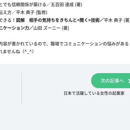
とでも信頼関係が築ける／
五百田 達成
(著)
伝え方／
平木 典子
(監修)
できる！
図解 相手の気持ちをきちんと<聞く>技術／
平木 典子
(著
ニケーション力／
山田 ズーニー
(著)
内容が書かれているので、職場でコミュニケーションの悩みがある
ませんね（^_^）
次の記事へ
日本で活躍している女性の起業家