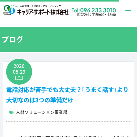
t
電話受付：
平日9:00〜18:00
o
g
g
ブログ
l
e
n
2026
a
05.29
v
【金】
i
電話対応が苦手でも大丈夫？｢うまく話す｣より
g
大切なのは3つの準備だけ
a
t
人材ソリューション事業部
i
o
n