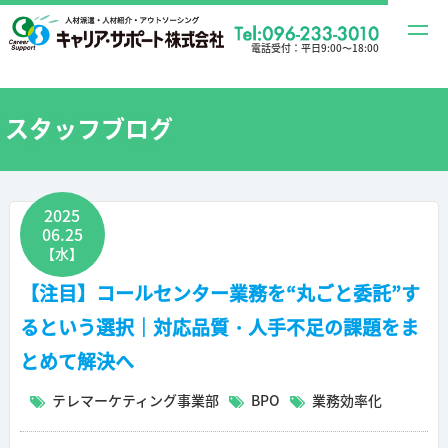
t
電話受付：
平日9:00〜18:00
o
g
g
スタッフブログ
l
e
n
2025
a
06.25
v
【水】
i
【注目】コールセンター業務を“丸ごと委託”す
g
るという選択｜対応品質・人手不足の課題をま
a
t
とめて解決へ
i
テレマーケティング事業部
BPO
業務効率化
o
n