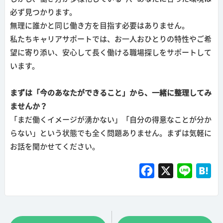
必ず見つかります。
無理に誰かと同じ働き方を目指す必要はありません。
私たちキャリアサポートでは、お一人おひとりの特性やご希
望に寄り添い、安心して長く働ける職場探しをサポートして
います。
まずは「今のあなたができること」から、一緒に整理してみ
ませんか？
「まだ働くイメージが湧かない」「自分の得意なことが分か
らない」という状態でも全く問題ありません。まずは気軽に
お話を聞かせてください。
F
X
L
H
a
i
a
c
n
t
e
e
e