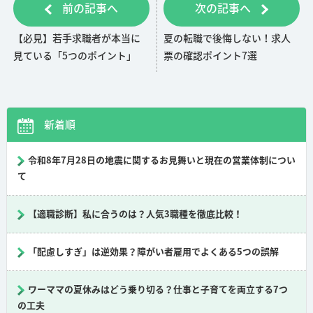
前の記事へ
次の記事へ
b
n
o
a
【必見】若手求職者が本当に
夏の転職で後悔しない！求人
o
見ている「5つのポイント」
票の確認ポイント7選
k
新着順
令和8年7月28日の地震に関するお見舞いと現在の営業体制につい
て
【適職診断】私に合うのは？人気3職種を徹底比較！
「配慮しすぎ」は逆効果？障がい者雇用でよくある5つの誤解
ワーママの夏休みはどう乗り切る？仕事と子育てを両立する7つ
の工夫