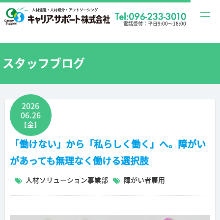
t
電話受付：
平日9:00〜18:00
o
g
g
スタッフブログ
l
e
n
2026
a
06.26
v
【金】
i
「働けない」から「私らしく働く」へ。障がい
g
があっても無理なく働ける選択肢
a
t
人材ソリューション事業部
障がい者雇用
i
o
n