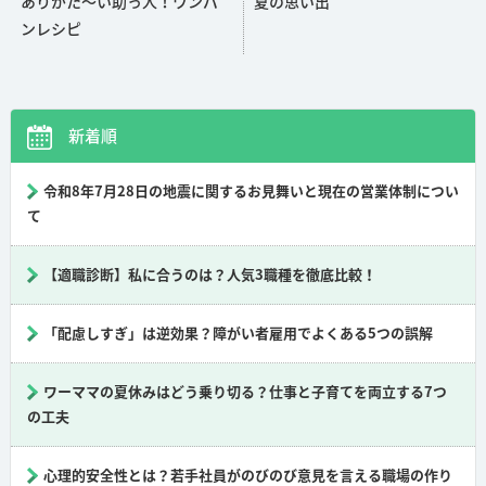
ありがた～い助っ人！ワンパ
夏の思い出
o
ンレシピ
k
新着順
令和8年7月28日の地震に関するお見舞いと現在の営業体制につい
て
【適職診断】私に合うのは？人気3職種を徹底比較！
「配慮しすぎ」は逆効果？障がい者雇用でよくある5つの誤解
ワーママの夏休みはどう乗り切る？仕事と子育てを両立する7つ
の工夫
心理的安全性とは？若手社員がのびのび意見を言える職場の作り