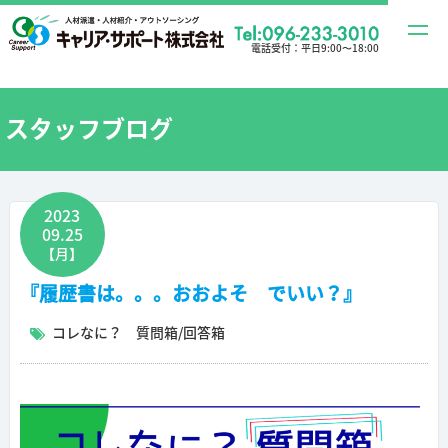
t
電話受付：
平日9:00〜18:00
o
g
g
スタッフブログ
l
e
n
2023
a
09.25
v
【月】
i
『履歴書は。。。おおよそ でいい？』
g
a
コレなに？ 質問箱/回答箱
t
i
o
n