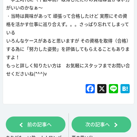
がいいのかなぁ～
・当時は興味があって 頑張って合格したけど 実際にその資
格を活かす仕事に巡り合えず。。。さっぱり忘れてしまって
いる
いろんなケースがあると思いますが その資格を取得（合格）
する為に「努力した姿勢」を評価してもらえることもありま
すよ！
もっと詳しく知りたい方は お気軽にスタッフまでお問い合
せくださいね(*^^)v
F
X
L
H
a
i
a
c
n
t
e
e
e
前の記事へ
次の記事へ
b
n
o
a