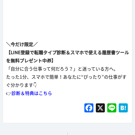
＼今だけ限定／
【LINE登録で転職タイプ診断＆スマホで使える履歴書ツール
を無料プレゼント中🎁】
「自分に合う仕事って何だろう？」と迷っている方へ。
たった1分、スマホで簡単！あなたに“ぴったり”の仕事がす
ぐ分かります👇
👉
診断＆特典はこちら
F
X
L
H
a
i
a
c
n
t
e
e
e