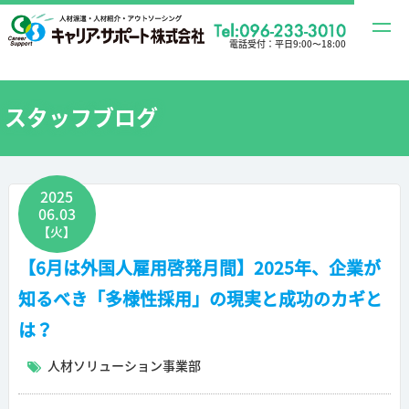
t
電話受付：
平日9:00〜18:00
o
g
g
スタッフブログ
l
e
n
2025
a
06.03
v
【火】
i
【6月は外国人雇用啓発月間】2025年、企業が
g
知るべき「多様性採用」の現実と成功のカギと
a
t
は？
i
人材ソリューション事業部
o
n