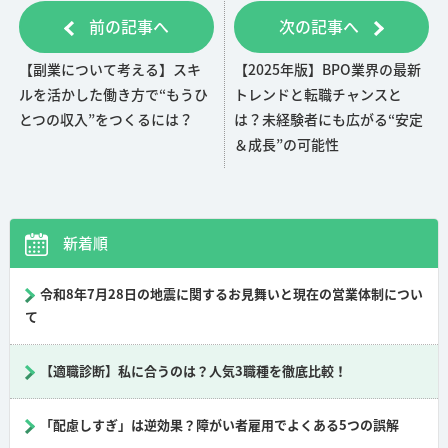
前の記事へ
次の記事へ
b
n
o
a
【副業について考える】スキ
【2025年版】BPO業界の最新
o
ルを活かした働き方で“もうひ
トレンドと転職チャンスと
k
とつの収入”をつくるには？
は？未経験者にも広がる“安定
＆成長”の可能性
新着順
令和8年7月28日の地震に関するお見舞いと現在の営業体制につい
て
【適職診断】私に合うのは？人気3職種を徹底比較！
「配慮しすぎ」は逆効果？障がい者雇用でよくある5つの誤解