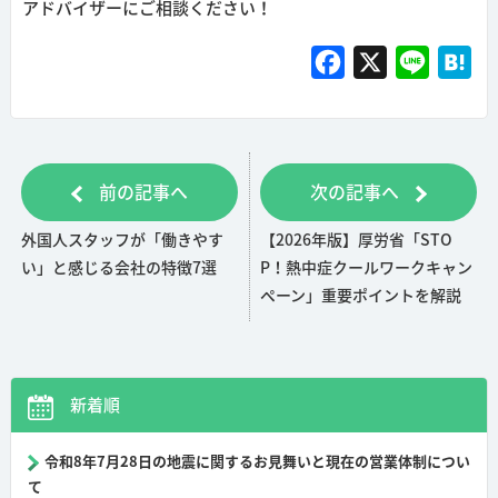
アドバイザーにご相談ください！
F
X
L
H
a
i
a
c
n
t
e
e
e
前の記事へ
次の記事へ
b
n
o
a
外国人スタッフが「働きやす
【2026年版】厚労省「STO
o
い」と感じる会社の特徴7選
P！熱中症クールワークキャン
k
ペーン」重要ポイントを解説
新着順
令和8年7月28日の地震に関するお見舞いと現在の営業体制につい
て