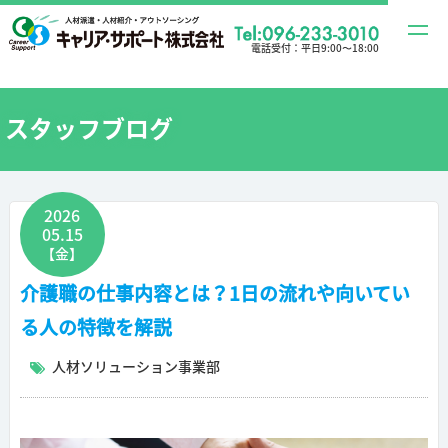
t
電話受付：
平日9:00〜18:00
o
g
g
スタッフブログ
l
e
n
2026
a
05.15
v
【金】
i
介護職の仕事内容とは？1日の流れや向いてい
g
る人の特徴を解説
a
t
人材ソリューション事業部
i
o
n