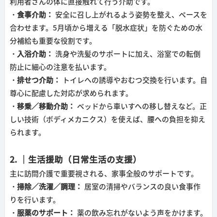
利用者さんの体に直接触れて行う介助です。
・食事介助：
安全に召し上がれるよう姿勢を整え、ペースを
合わせます。
5月頃から増える「脱水症状」を防ぐための水
分補給も重要な役割です。
・入浴介助：
洗身や洗髪のサポートに加え、浴室での転倒
防止に細心の注意を払います。
・排せつ介助：
トイレへの誘導やおむつ交換を行います。自
尊心に配慮した対応が求められます。
・移乗／移動介助：
ベッドから車いすへの移し替えなど。正
しい技術（ボディメカニクス）を使えば、腰への負担を抑え
られます。
2. ｜生活援助（日常生活の支援）
主に訪問介護で重要視される、家事全般のサポートです。
・掃除／洗濯／調理：
居室の清掃やバランスの良い食事作
りを行います。
・服薬のサポート：
薬の飲み忘れがないよう声をかけます。